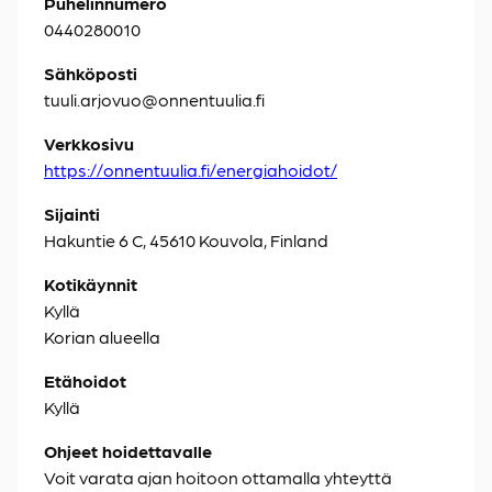
Puhelinnumero
0440280010
Sähköposti
tuuli.arjovuo@onnentuulia.fi
Verkkosivu
https://onnentuulia.fi/energiahoidot/
Sijainti
Hakuntie 6 C, 45610 Kouvola, Finland
Kotikäynnit
Kyllä
Korian alueella
Etähoidot
Kyllä
Ohjeet hoidettavalle
Voit varata ajan hoitoon ottamalla yhteyttä