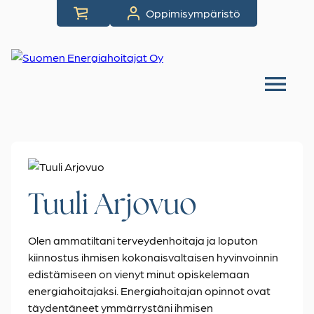
Siirry
Oppimisympäristö
suoraan
sisältöön
Tuuli Arjovuo
Olen ammatiltani terveydenhoitaja ja loputon
kiinnostus ihmisen kokonaisvaltaisen hyvinvoinnin
edistämiseen on vienyt minut opiskelemaan
energiahoitajaksi. Energiahoitajan opinnot ovat
täydentäneet ymmärrystäni ihmisen