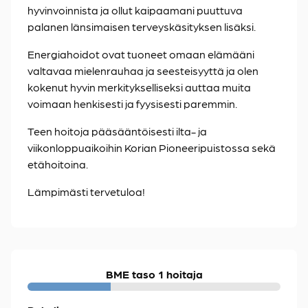
hyvinvoinnista ja ollut kaipaamani puuttuva
palanen länsimaisen terveyskäsityksen lisäksi.
Energiahoidot ovat tuoneet omaan elämääni
valtavaa mielenrauhaa ja seesteisyyttä ja olen
kokenut hyvin merkitykselliseksi auttaa muita
voimaan henkisesti ja fyysisesti paremmin.
Teen hoitoja pääsääntöisesti ilta- ja
viikonloppuaikoihin Korian Pioneeripuistossa sekä
etähoitoina.
Lämpimästi tervetuloa!
BME taso 1 hoitaja