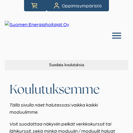
Siirry
Oppimisympäristö
suoraan
sisältöön
Suodata koulutuksia
Koulutuksemme
Tällä sivulla näet halutessasi vaikka kaikki
moduulimme.
Voit suodattaa näkyviin pelkät verkkokurssit tai
lähikurssit, sekä minkä moduulin / moduulit haluat