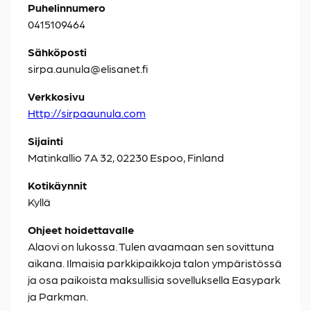
Puhelinnumero
0415109464
Sähköposti
sirpa.aunula@elisanet.fi
Verkkosivu
Http://sirpaaunula.com
Sijainti
Matinkallio 7A 32, 02230 Espoo, Finland
Kotikäynnit
Kyllä
Ohjeet hoidettavalle
Alaovi on lukossa. Tulen avaamaan sen sovittuna
aikana. Ilmaisia parkkipaikkoja talon ympäristössä
ja osa paikoista maksullisia sovelluksella Easypark
ja Parkman.