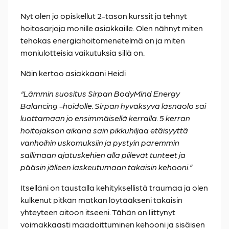
Nyt olen jo opiskellut 2-tason kurssit ja tehnyt
hoitosarjoja monille asiakkaille. Olen nähnyt miten
tehokas energiahoitomenetelmä on ja miten
moniulotteisia vaikutuksia sillä on.
Näin kertoo asiakkaani Heidi
“Lämmin suositus Sirpan BodyMind Energy
Balancing -hoidolle. Sirpan hyväksyvä läsnäolo sai
luottamaan jo ensimmäisellä kerralla. 5 kerran
hoitojakson aikana sain pikkuhiljaa etäisyyttä
vanhoihin uskomuksiin ja pystyin paremmin
sallimaan ajatuskehien alla piilevät tunteet ja
pääsin jälleen laskeutumaan takaisin kehooni.”
Itselläni on taustalla kehityksellistä traumaa ja olen
kulkenut pitkän matkan löytääkseni takaisin
yhteyteen aitoon itseeni. Tähän on liittynyt
voimakkaasti maadoittuminen kehooni ja sisäisen