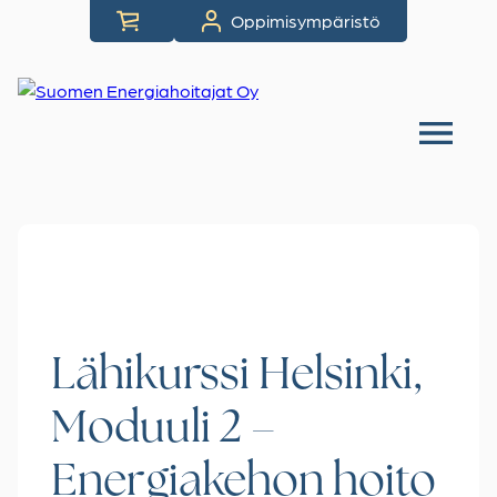
Siirry
Oppimisympäristö
suoraan
sisältöön
Lähikurssi Helsinki,
Moduuli 2 –
Energiakehon hoito