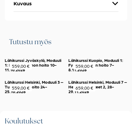
Kuvaus
Tutustu myös
Lähikurssi Jyväskylä, Moduuli
Lähikurssi Kuopio, Moduuli 1:
1: Fyysisen kehon hoito 10-
Fyysisen kehon hoito 7-
559,00
€
559,00
€
11.10.2026
8.11.2026
Lähikurssi Helsinki, Moduuli 3 –
Lähikurssi Helsinki, Moduuli 7 –
Tunnekehon hoito 24-
Henkiset rasitteet 2, 28-
559,00
€
659,00
€
25.10.2026
29.11.2026
Koulutukset