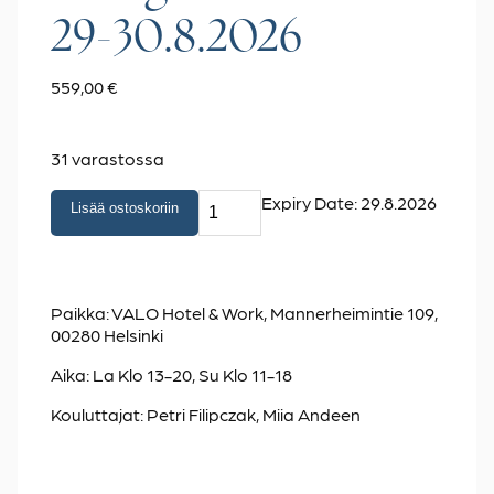
29-30.8.2026
559,00
€
31 varastossa
Lähikurssi
Expiry Date: 29.8.2026
Lisää ostoskoriin
Helsinki,
Moduuli
2
-
Paikka: VALO Hotel & Work, Mannerheimintie 109,
Energiakehon
00280 Helsinki
hoito
Aika: La Klo 13-20, Su Klo 11-18
29-
30.8.2026
Kouluttajat: Petri Filipczak, Miia Andeen
määrä