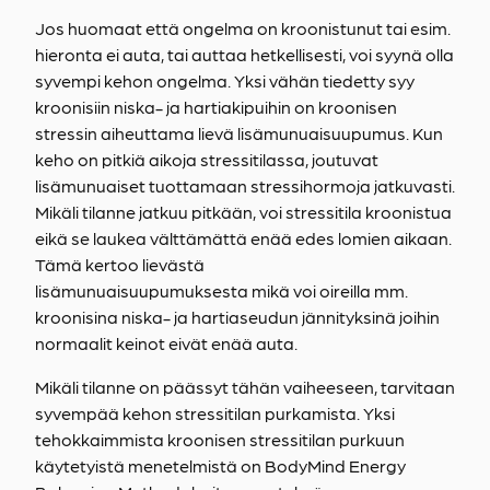
Jos huomaat että ongelma on kroonistunut tai esim.
hieronta ei auta, tai auttaa hetkellisesti, voi syynä olla
syvempi kehon ongelma. Yksi vähän tiedetty syy
kroonisiin niska- ja hartiakipuihin on kroonisen
stressin aiheuttama lievä lisämunuaisuupumus. Kun
keho on pitkiä aikoja stressitilassa, joutuvat
lisämunuaiset tuottamaan stressihormoja jatkuvasti.
Mikäli tilanne jatkuu pitkään, voi stressitila kroonistua
eikä se laukea välttämättä enää edes lomien aikaan.
Tämä kertoo lievästä
lisämunuaisuupumuksesta mikä voi oireilla mm.
kroonisina niska- ja hartiaseudun jännityksinä joihin
normaalit keinot eivät enää auta.
Mikäli tilanne on päässyt tähän vaiheeseen, tarvitaan
syvempää kehon stressitilan purkamista. Yksi
tehokkaimmista kroonisen stressitilan purkuun
käytetyistä menetelmistä on BodyMind Energy