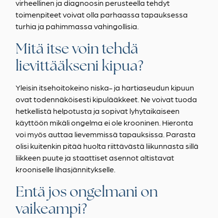
virheellinen ja diagnoosin perusteella tehdyt
toimenpiteet voivat olla parhaassa tapauksessa
turhia ja pahimmassa vahingollisia.
Mitä itse voin tehdä
lievittääkseni kipua?
Yleisin itsehoitokeino niska- ja hartiaseudun kipuun
ovat todennäköisesti kipulääkkeet. Ne voivat tuoda
hetkellistä helpotusta ja sopivat lyhytaikaiseen
käyttöön mikäli ongelma ei ole krooninen. Hieronta
voi myös auttaa lievemmissä tapauksissa. Parasta
olisi kuitenkin pitää huolta riittävästä liikunnasta sillä
liikkeen puute ja staattiset asennot altistavat
krooniselle lihasjännitykselle.
Entä jos ongelmani on
vaikeampi?