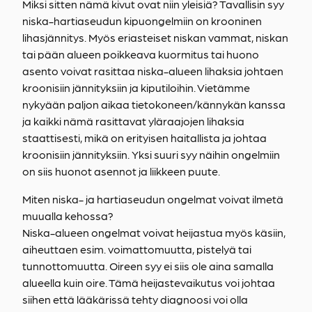
Miksi sitten nämä kivut ovat niin yleisiä? Tavallisin syy
niska-hartiaseudun kipuongelmiin on krooninen
lihasjännitys. Myös eriasteiset niskan vammat, niskan
tai pään alueen poikkeava kuormitus tai huono
asento voivat rasittaa niska-alueen lihaksia johtaen
kroonisiin jännityksiin ja kiputiloihin. Vietämme
nykyään paljon aikaa tietokoneen/kännykän kanssa
ja kaikki nämä rasittavat yläraajojen lihaksia
staattisesti, mikä on erityisen haitallista ja johtaa
kroonisiin jännityksiin. Yksi suuri syy näihin ongelmiin
on siis huonot asennot ja liikkeen puute.
Miten niska- ja hartiaseudun ongelmat voivat ilmetä
muualla kehossa?
Niska-alueen ongelmat voivat heijastua myös käsiin,
aiheuttaen esim. voimattomuutta, pistelyä tai
tunnottomuutta. Oireen syy ei siis ole aina samalla
alueella kuin oire. Tämä heijastevaikutus voi johtaa
siihen että lääkärissä tehty diagnoosi voi olla