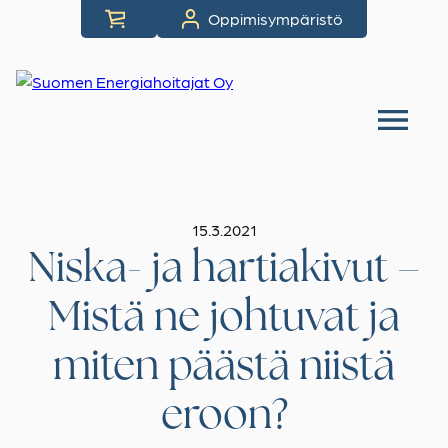
Siirry
Oppimisympäristö
suoraan
sisältöön
15.3.2021
Niska- ja hartiakivut –
Mistä ne johtuvat ja
miten päästä niistä
eroon?