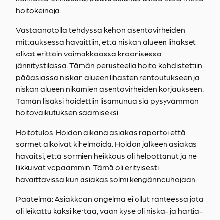
hoitokeinoja.
Vastaanotolla tehdyssä kehon asentovirheiden
mittauksessa havaittiin, että niskan alueen lihakset
olivat erittäin voimakkaassa kroonisessa
jännitystilassa. Tämän perusteella hoito kohdistettiin
pääasiassa niskan alueen lihasten rentoutukseen ja
niskan alueen nikamien asentovirheiden korjaukseen.
Tämän lisäksi hoidettiin lisämunuaisia pysyvämmän
hoitovaikutuksen saamiseksi.
Hoitotulos: Hoidon aikana asiakas raportoi että
sormet alkoivat kihelmöidä. Hoidon jälkeen asiakas
havaitsi, että sormien heikkous oli helpottanut ja ne
liikkuivat vapaammin. Tämä oli erityisesti
havaittavissa kun asiakas solmi kengännauhojaan.
Päätelmä: Asiakkaan ongelma ei ollut ranteessa jota
oli leikattu kaksi kertaa, vaan kyse oli niska- ja hartia-