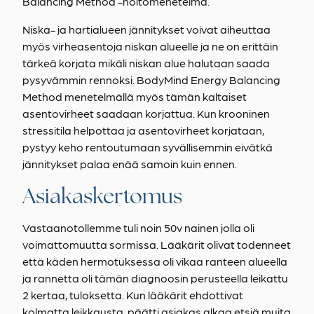
Balancing Method -hoitomenetelmä.
Niska- ja hartialueen jännitykset voivat aiheuttaa
myös virheasentoja niskan alueelle ja ne on erittäin
tärkeä korjata mikäli niskan alue halutaan saada
pysyvämmin rennoksi. BodyMind Energy Balancing
Method menetelmällä myös tämän kaltaiset
asentovirheet saadaan korjattua. Kun krooninen
stressitila helpottaa ja asentovirheet korjataan,
pystyy keho rentoutumaan syvällisemmin eivätkä
jännitykset palaa enää samoin kuin ennen.
Asiakaskertomus
Vastaanotollemme tuli noin 50v nainen jolla oli
voimattomuutta sormissa. Lääkärit olivat todenneet
että käden hermotuksessa oli vikaa ranteen alueella
ja rannetta oli tämän diagnoosin perusteella leikattu
2 kertaa, tuloksetta. Kun lääkärit ehdottivat
kolmatta leikkausta, päätti asiakas alkaa etsiä muita