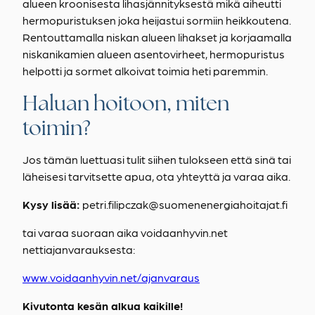
alueen kroonisesta lihasjännityksestä mikä aiheutti
hermopuristuksen joka heijastui sormiin heikkoutena.
Rentouttamalla niskan alueen lihakset ja korjaamalla
niskanikamien alueen asentovirheet, hermopuristus
helpotti ja sormet alkoivat toimia heti paremmin.
Haluan hoitoon, miten
toimin?
Jos tämän luettuasi tulit siihen tulokseen että sinä tai
läheisesi tarvitsette apua, ota yhteyttä ja varaa aika.
Kysy lisää:
petri.filipczak@suomenenergiahoitajat.fi
tai varaa suoraan aika voidaanhyvin.net
nettiajanvarauksesta:
www.voidaanhyvin.net/ajanvaraus
Kivutonta kesän alkua kaikille!