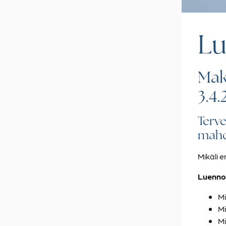
Lu
Mak
3.4.
Terve
mahdo
Mikäli 
Luenno
Mi
Mi
Mi