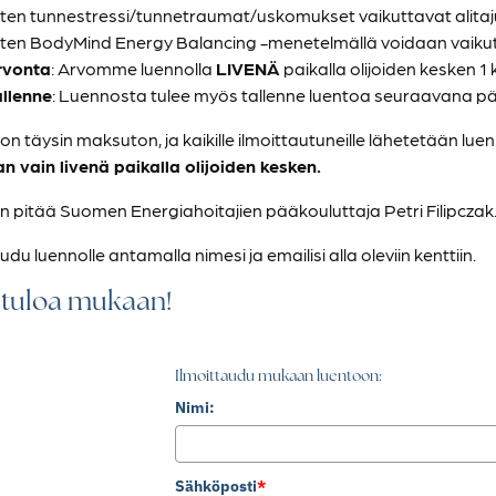
ten tunnestressi/tunnetraumat/uskomukset vaikuttavat alita
ten BodyMind Energy Balancing -menetelmällä voidaan vaiku
rvonta
: Arvomme luennolla
LIVENÄ
paikalla olijoiden kesken 1
llenne
: Luennosta tulee myös tallenne luentoa seuraavana pä
on täysin maksuton, ja kaikille ilmoittautuneille lähetetään lue
n vain livenä paikalla olijoiden kesken.
 pitää Suomen Energiahoitajien pääkouluttaja Petri Filipczak
udu luennolle antamalla nimesi ja emailisi alla oleviin kenttiin.
etuloa mukaan!
Ilmoittaudu mukaan luentoon:
Nimi:
Sähköposti
*