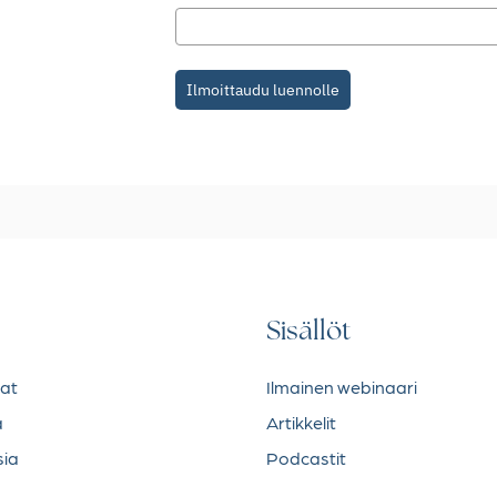
Ilmoittaudu luennolle
Sisällöt
lat
Ilmainen webinaari
a
Artikkelit
sia
Podcastit