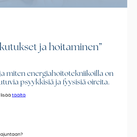
ikutukset ja hoitaminen
”
a miten energiahoitotekniikoilla on
uvia psyykkisiä ja fyysisiä oireita.
 lisää
täältä
tajuntaan?