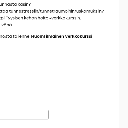
junnasta käsin?
ttaa tunnestressiin/tunnetraumoihin/uskomuksiin?
 kpl Fyysisen kehon hoito -verkkokurssin.
ivänä.
nnosta tallenne.
Huom! ilmainen verkkokurssi
.