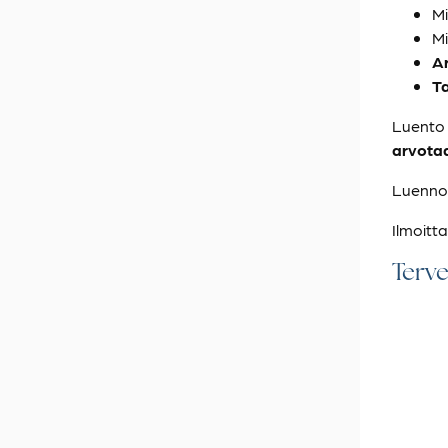
Mi
Mi
A
Ta
Luento 
arvotaa
Luennon
Ilmoitta
Terv