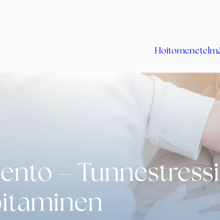
Hoitomenetelm
ento – Tunnestressi
itaminen