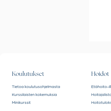
Koulutukset
Hoidot
Tietoa koulutusohjelmasta
Etähoito-il
Kurssilaisten kokemuksia
Hoitajalist
Minikurssit
Hoitotulok