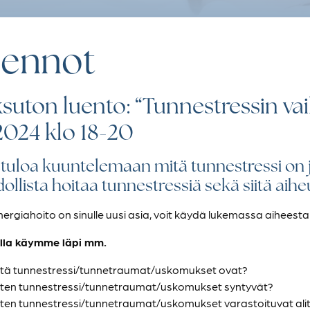
ennot
suton luento: “Tunnestressin va
2024 klo 18-20
tuloa kuuntelemaan mitä tunnestressi on j
llista hoitaa tunnestressiä sekä siitä aiheut
energiahoito on sinulle uusi asia, voit käydä lukemassa aiheesta
lla käymme läpi mm.
tä tunnestressi/tunnetraumat/uskomukset ovat?
ten tunnestressi/tunnetraumat/uskomukset syntyvät?
ten tunnestressi/tunnetraumat/uskomukset varastoituvat ali